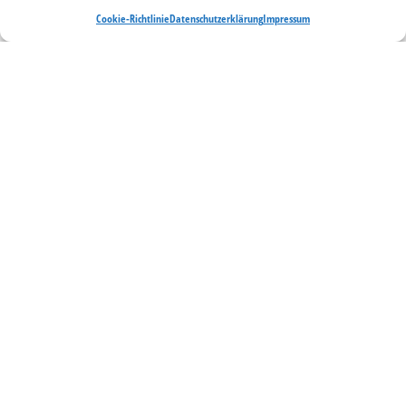
Cookie-Richtlinie
Datenschutzerklärung
Impressum
Datenschutz
EU Cookierichtlinie
Impressum
Widerrufsrecht
AKTUELLES
Ausstellungen im Sommer 2026
18. April bis 29. Mai 2026 | Galerie Göldner
12. bis 31. Januar 2026 | Levantehaus Hamburg
© Copyright Atelier Mathias Meinel