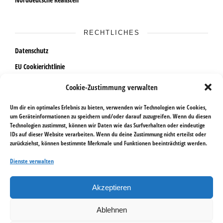
RECHTLICHES
Datenschutz
EU Cookierichtlinie
Impressum
Cookie-Zustimmung verwalten
Widerrufsrecht
Um dir ein optimales Erlebnis zu bieten, verwenden wir Technologien wie Cookies,
um Geräteinformationen zu speichern und/oder darauf zuzugreifen. Wenn du diesen
Technologien zustimmst, können wir Daten wie das Surfverhalten oder eindeutige
AKTUELLES
IDs auf dieser Website verarbeiten. Wenn du deine Zustimmung nicht erteilst oder
zurückziehst, können bestimmte Merkmale und Funktionen beeinträchtigt werden.
Ausstellungen im Sommer 2026
Dienste verwalten
18. April bis 29. Mai 2026 | Galerie Göldner
12. bis 31. Januar 2026 | Levantehaus Hamburg
Akzeptieren
Ablehnen