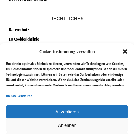
RECHTLICHES
Datenschutz
EU Cookierichtlinie
Impressum
Cookie-Zustimmung verwalten
Widerrufsrecht
Um dir ein optimales Erlebnis zu bieten, verwenden wir Technologien wie Cookies,
um Geräteinformationen zu speichern und/oder darauf zuzugreifen. Wenn du diesen
Technologien zustimmst, können wir Daten wie das Surfverhalten oder eindeutige
AKTUELLES
IDs auf dieser Website verarbeiten. Wenn du deine Zustimmung nicht erteilst oder
zurückziehst, können bestimmte Merkmale und Funktionen beeinträchtigt werden.
Ausstellungen im Sommer 2026
Dienste verwalten
18. April bis 29. Mai 2026 | Galerie Göldner
12. bis 31. Januar 2026 | Levantehaus Hamburg
Akzeptieren
Ablehnen